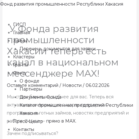
Перейти
Фонд развития промышленности Республики Хакасия
к
содержимому
ГИСП
У Фонда развития
Главная
промышленности
Займы
Хакасии теперь есть
Перечень документов для заявки
Кластеры
канал в национальном
Гранты
мессенджере MAX!
Фонд
О фонде
Оставьте комментарий
/
Новости
/
06.02.2026
Партнеры
Мы стали ближе и удобнее для вас. Теперь вся
Документы Фонда
актуальная информация о мерах поддержки,
Каталог промышленных предприятий Республики
программах льготных займов, новостях предприятий и
Хакасия
работе Фонда —
прямо в MAX.
Пресс-Центр
Контакты
Зачем подписываться?