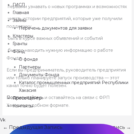
ГИСП
первыми узнавать о новых программах и возможностях
Главная
читать истории предприятий, которые уже получили
Займы
поддержку
Перечень документов для заявки
Кластеры
быть в курсе важных объявлений и событий
Гранты
быстро находить нужную информацию о работе
Фонд
Фонда.
О фонде
Партнеры
Если вы предприниматель, руководитель предприятия
Документы Фонда
или только планируете запуск производства — этот
Каталог промышленных предприятий Республики
канал точно будет полезен.
Хакасия
Подписывайтесь
и оставайтесь на связи с ФРП
Пресс-Центр
Хакасии в удобном формате.
Контакты
Vk
←
Предыдущая Запись
Следующая Запись
→