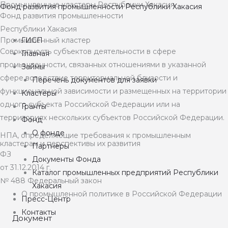
Промышленные кластеры Республики Хакасия
Перейти
Фонд развития промышленности Республики Хакасия
Фонд развития промышленности
к
Республики Хакасия
содержимому
Промышленный кластер
ГИСП
Совокупность субъектов деятельности в сфере
Главная
промышленности, связанных отношениями в указанной
Займы
сфере вследствие территориальной близости и
Перечень документов для заявки
функциональной зависимости и размещенных на территории
Кластеры
одного субъекта Российской Федерации или на
Гранты
территориях нескольких субъектов Российской Федерации.
Фонд
О фонде
НПА, определяющие требования к промышленным
кластерам и перспективы их развития
Партнеры
ФЗ
Документы Фонда
от 31.12.2014 г.
Каталог промышленных предприятий Республики
№
488
Федеральный закон
Хакасия
О промышленной политике в Российской Федерации
Пресс-Центр
Контакты
Документ