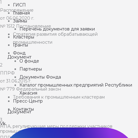
1
ГИСП
Распоряжение
Главная
от 06.06.2020 г.
Займы
№
1512
Постановление
Перечень документов для заявки
Стратегия развития обрабатывающей
Кластеры
промышленности
Гранты
Фонд
Документ
О фонде
2
Партнеры
ППРФ
Документы Фонда
от 31.06.2015 г.
Каталог промышленных предприятий Республики
№
779
Федеральный закон
Хакасия
Требования к промышленным кластерам
Пресс-Центр
Контакты
Документ
3
Vk
НПА, регулирующие меры поддержки участников
промышленных кластеров
ППРФ