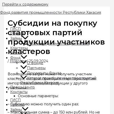
Перейти к содержимому
Фонд развития промышленности Республики Хакасия
Субсидии на покупку
ГИСП
стартовых партий
Главная
Займы
продукции участников
Перечень документов для заявки
Кластеры
кластеров
Гранты
Фонд
/
Новости
/
25.09.2024
О фонде
Партнеры
Документы Фонда
Возмещение затрат может получить участник
Каталог промышленных предприятий
кластера, который приобрёл стартовую партию
Республики Хакасия
импортозамещающей продукции у другого
Пресс-Центр
участника.
Контакты
Основные параметры:
ГИСП
– Субсидию можно получить один раз;
Главная
Займы
– Максимальная сумма – до 150 млн рублей. Но не