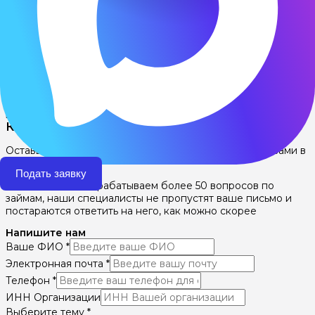
поддержке предприятий и условиях по
получению льготных займов ФРП РХ
обращайтесь по телефонам: 8 (3902) 248-190, 8
929-319-0190 или по адресу: г.Абакан, пр-кт
Дружбы Народов, д. 2А (3 этаж).
←
Предыдущая Запись
Следующая Запись
→
Партнеры Фонда
Консультационный центр
Оставьте свои контактные данные, и мы свяжемся с вами в
ближайшее время
Подать заявку
Ежедневно мы обрабатываем более 50 вопросов по
займам, наши специалисты не пропустят ваше письмо и
постараются ответить на него, как можно скорее
Напишите нам
Ваше ФИО
*
Электронная почта
*
Телефон
*
ИНН Организации
Выберите тему
*