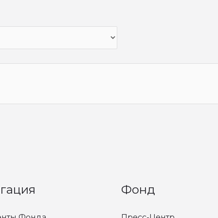
гация
Фонд
нты Фонда
Пресс-Центр