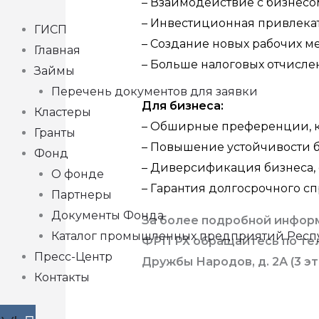
– Взаимодействие с бизнесо
– Инвестиционная привлекат
ГИСП
– Создание новых рабочих ме
Главная
– Больше налоговых отчисле
Займы
Перечень документов для заявки
Для бизнеса:
Кластеры
– Обширные преференции, ка
Гранты
– Повышение устойчивости 
Фонд
– Диверсификация бизнеса, 
О фонде
– Гарантия долгосрочного с
Партнеры
Документы Фонда
За более подробной информ
Каталог промышленных предприятий Респ
ФРП РХ обращайтесь по телеф
Пресс-Центр
Дружбы Народов, д. 2А (3 эт
Контакты