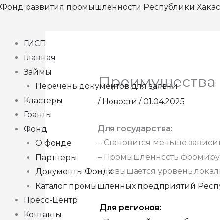
Перейти
Фонд развития промышленности Республики Хака
к
содержимому
ГИСП
Главная
Займы
Преимущества 
Перечень документов для заявки
Кластеры
/
Новости
/
01.04.2025
Гранты
Для государства:
Фонд
– Становится меньше зависи
О фонде
– Промышленность формируе
Партнеры
– Повышается уровень локал
Документы Фонда
Каталог промышленных предприятий Респ
Пресс-Центр
Для регионов:
Контакты