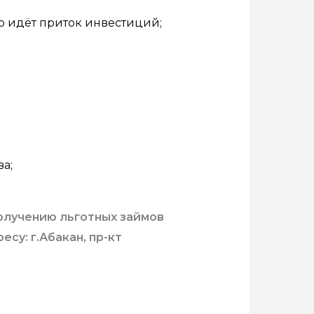
но идёт приток инвестиций;
ва;
олучению льготных займов
есу: г.Абакан, пр-кт