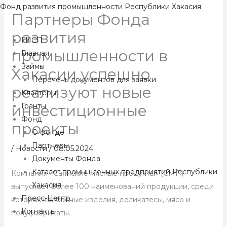
Перейти
Фонд развития промышленности Республики Хакасия
Партнеры Фонда
к
содержимому
развития
ГИСП
промышленности в
Главная
Займы
Хакасии успешно
Перечень документов для заявки
реализуют новые
Кластеры
инвестиционные
Гранты
Фонд
проекты
О фонде
Партнеры
/
Новости
/
08.05.2024
Документы Фонда
Каталог промышленных предприятий Республики
Компания «Саянские мясные продукты» (СМП)
Хакасия
выпускает более 100 наименований продукции, среди
Пресс-Центр
которых колбасные изделия, деликатесы, мясо и
Контакты
полуфабрикаты.