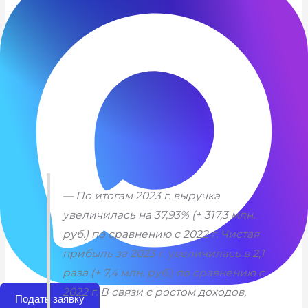
появился автомат по изготовлению котлет, вакуумный
скоростной куттер, дайсер, холодильная и моющая
системы.
В этом году «Саянские мясные продукты» начнут
реализацию нового проекта по расширению
производства для изготовления колбасных изделий.
Теперь на производстве необходимы вакуумный
мясомассажер и термокоптильная камера.
— По итогам 2023 г. выручка
увеличилась
на 37,93% (+ 317,3 млн.
руб.) по сравнению с 2022 г.
Чистая
прибыль за 2023 г. увеличилась в 2,1
раза (+ 7,4 млн. руб.) по сравнению с
2022 г. В связи с ростом доходов,
Подать заявку