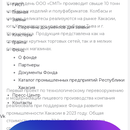
Каждый день ООО «СМП» производит свыше 10 тонн
ГИСП
колбасных изделий и полуфабрикатов. Колбасы и
Главная
мясные деликатесы реализуются на рынке Хакасии,
Займы
юга Красноярского края, республики Тыва и г.
Перечень документов для заявки
Красноярска. Продукция представлена как на
Кластеры
прилавках крупных торговых сетей, так и в мелких
Гранты
розничных магазинах.
Фонд
О фонде
Партнеры
Документы Фонда
Каталог промышленных предприятий Республики
Хакасия
Первый проект по технологическому перевооружению
Пресс-Центр
и модернизации пищевого производства компания
Контакты
реализовала при поддержке Фонда развития
промышленности Хакасии в 2023 году. Общая
Vk
стоимость составила 32,9 млн рублей, заёмные
средства – 25 млн рублей, так на производстве