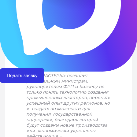
Учебный план включает восемь обучающих
вебинаров с представителями Минпромторга
России и профильными экспертами, а также очную
сессию для защиты командных проектов перед
экспертным жюри. В рамках программы участников
ознакомят с алгоритмом создания промышленных
кластеров, а также с мерами поддержки,
направленных на производство
импортозамещающей промышленной продукции.
—
Участие в методической
программе Минпромторга России
Подать заявку
«PROКЛАСТЕРЫ» позволит
региональным министрам,
руководителям ФРП и бизнесу не
только понять технологию создания
промышленных кластеров, перенять
успешный опыт других регионов, но
и создать возможности для
получения государственной
поддержки, благодаря которой
будут созданы новые производства
или экономически укреплены
действующие
, –