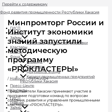
Перейти к содержимому
Фонд развития промышленности Республики Хакасия
Минпромторг России и
ГИСП
Институт экономики
Главная
Займы
знаний запустили
Перечень документов для заявки
Кластеры
методическую
Гранты
Фонд
программу
О фонде
«PROКЛАСТЕРЫ»
Партнеры
Документы Фонда
Каталог промышленных предприятий
/
Новости
/
09.04.2024
Республики Хакасия
Пресс-Центр
Контакты
Представители Хакасии принимают участие в
программе подготовки команд по вопросам
ГИСП
создания, развития и управления промышленными
Главная
кластерами «PROКЛАСТЕРЫ».
Займы