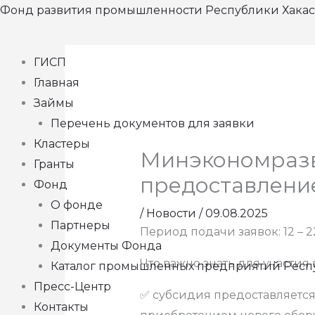
Перейти
Фонд развития промышленности Республики Хака
к
содержимому
ГИСП
Главная
Займы
Перечень документов для заявки
Кластеры
Минэкономразв
Гранты
предоставлени
Фонд
О фонде
/
Новости
/
09.08.2025
Партнеры
Период подачи заявок: 12 – 22
Документы Фонда
Что важно знать для участия 
Каталог промышленных предприятий Респ
Пресс-Центр
✅ субсидия предоставляется
Контакты