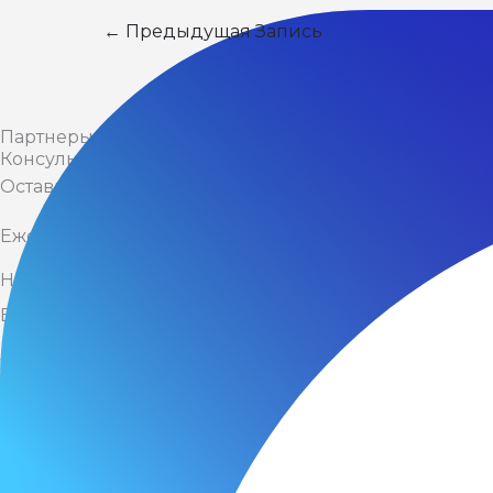
←
Предыдущая Запись
Партнеры Фонда
Консультационный центр
Оставьте свои контактные данные, и мы свяжемся 
Ежедневно мы обрабатываем более 50 вопросов по з
Напишите нам
Ваше ФИО
*
Электронная почта
*
Телефон
*
ИНН Организации