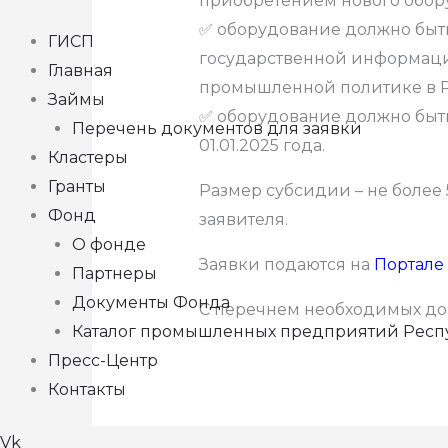
приобретением нового обор
✅ оборудование должно быт
ГИСП
государственной информаци
Главная
промышленной политике в 
Займы
✅ оборудование должно быть
Перечень документов для заявки
01.01.2025 года.
Кластеры
Гранты
Размер субсидии – не более
Фонд
заявителя.
О фонде
Заявки подаются на
Портале
Партнеры
Документы Фонда
С перечнем необходимых д
Каталог промышленных предприятий Респ
Пресс-Центр
Контакты
Vk