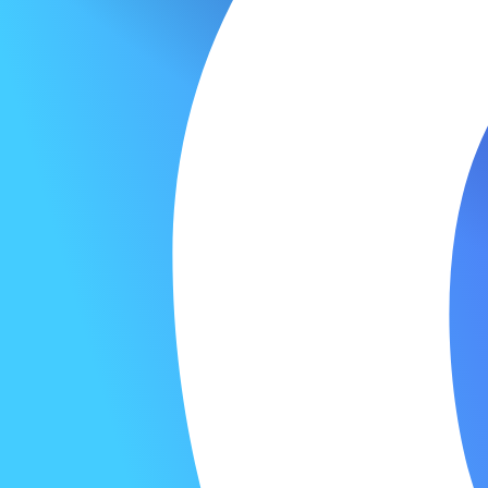
Выберите тему
*
Вопрос
*
Отправить
Нави
© 2026 Официальный портал
Докуме
Фонда развития
Партн
промышленности Республики