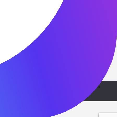
8 3902 24-81-90
8 929 319-01-90
frp-rh@yandex.ru
ости Республики Хакасия | Заряжено
СИТ Скайтек
, мы будем считать что Вас это устраивает.