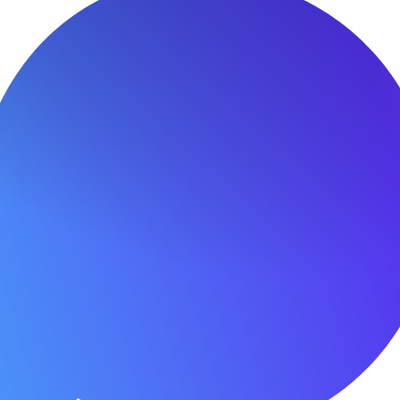
гация
Фонд
нты Фонда
Пресс-Центр
еры
Контакты
О фонде