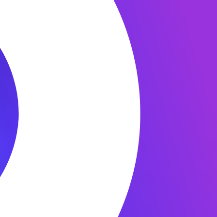
Контакты
655010, Республика Хакасия,
г. Абакан, пр-кт Дружбы
Народов, д. 2А