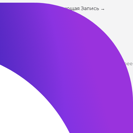
Следующая Запись
→
 и постараются ответить на него, как можно скорее