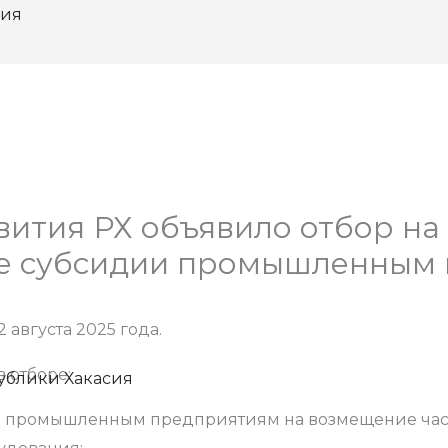
сия
ития РХ объявило отбор на
е субсидии промышленным
 августа 2025 года.
в отборе:
ублики Хакасия
 промышленным предприятиям на возмещение части