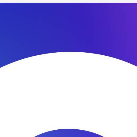
с вами в ближайшее время
аймам, наши специалисты не пропустят ваше письмо